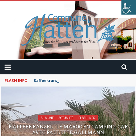
FLASH INFO
Kaffeekranzel : Le Maroc en camping-car avec Pau
A LA UNE
ACTUALITÉ
FLASH INFO
KAFFEEKRANZEL : LE MAROC EN CAMPING-CAR
AVEC PAULETTE GALLMANN