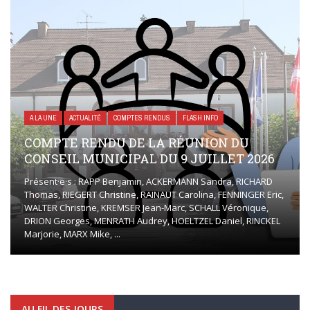
A LA UNE
ACTUALITÉ
COMPTES RENDUS
FLASH INFO
COMPTE RENDU DE LA RÉUNION DU
CONSEIL MUNICIPAL DU 9 JUILLET 2026
Présent·e·s : RAPP Benjamin, ACKERMANN Sandra, RICHARD
Thomas, RIEGERT Christine, RAINAUT Carolina, FENNINGER Eric,
WALTER Christine, KREMSER Jean-Marc, SCHALL Véronique,
DRION Georges, MENRATH Audrey, HOELTZEL Daniel, RINCKEL
Marjorie, MARX Mike, ...
AU FIL DES JOURS