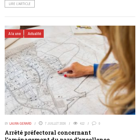
LIRE L’ARTICLE
A la une
Actualité
BY
LAURA GERARD
7 JUILLET 2026
412
0
Arrêté préfectoral concernant
l’aménagement du parc d’excellence