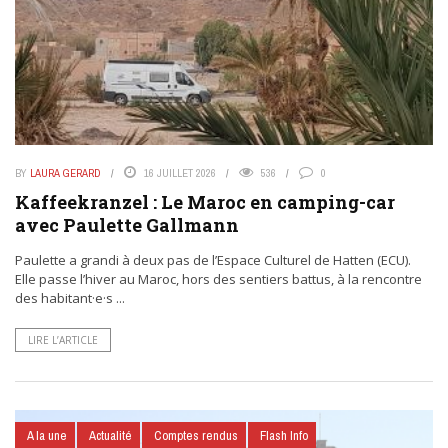
BY
LAURA GERARD
16 JUILLET 2026
536
0
Kaffeekranzel : Le Maroc en camping-car
avec Paulette Gallmann
Paulette a grandi à deux pas de l’Espace Culturel de Hatten (ECU).
Elle passe l’hiver au Maroc, hors des sentiers battus, à la rencontre
des habitant·e·s ...
LIRE L’ARTICLE
A la une
Actualité
Comptes rendus
Flash Info