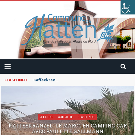
FLASH INFO
Kaffeekranzel : Le Maroc en camping-car avec Pau
A LA UNE
ACTUALITÉ
FLASH INFO
KAFFEEKRANZEL : LE MAROC EN CAMPING-CAR
AVEC PAULETTE GALLMANN