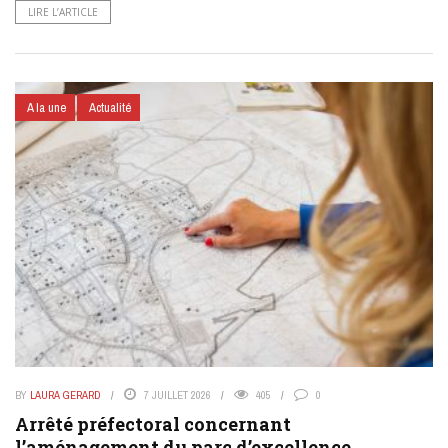
LIRE L’ARTICLE
A la une
Actualité
BY
LAURA GERARD
7 JUILLET 2026
405
0
Arrêté préfectoral concernant
l’aménagement du parc d’excellence