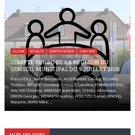
A LA UNE
ACTUALITÉ
COMPTES RENDUS
FLASH INFO
COMPTE RENDU DE LA RÉUNION DU
CONSEIL MUNICIPAL DU 9 JUILLET 2026
Présent·e·s : RAPP Benjamin, ACKERMANN Sandra, RICHARD
Thomas, RIEGERT Christine, RAINAUT Carolina, FENNINGER Eric,
WALTER Christine, KREMSER Jean-Marc, SCHALL Véronique,
DRION Georges, MENRATH Audrey, HOELTZEL Daniel, RINCKEL
Marjorie, MARX Mike, ...
AU FIL DES JOURS