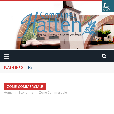
FLASH INFO
Kaffeekranzel : Le Maroc en camping-car avec Pau
ZONE COMMERCIALE
Home
›
Economie
›
Zone Commerciale