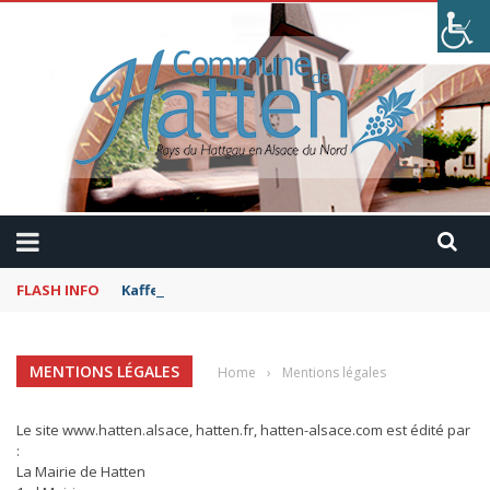
FLASH INFO
Kaffeekranzel : Le Maroc en camping-car avec Pau
MENTIONS LÉGALES
Home
›
Mentions légales
Le site www.hatten.alsace, hatten.fr, hatten-alsace.com est édité par
:
La Mairie de Hatten