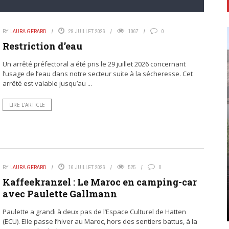
BY
LAURA GERARD
29 JUILLET 2026
1067
0
Restriction d’eau
Un arrêté préfectoral a été pris le 29 juillet 2026 concernant
l’usage de l’eau dans notre secteur suite à la sécheresse. Cet
arrêté est valable jusqu’au ...
LIRE L’ARTICLE
BY
LAURA GERARD
16 JUILLET 2026
525
0
Kaffeekranzel : Le Maroc en camping-car
avec Paulette Gallmann
Paulette a grandi à deux pas de l’Espace Culturel de Hatten
(ECU). Elle passe l’hiver au Maroc, hors des sentiers battus, à la