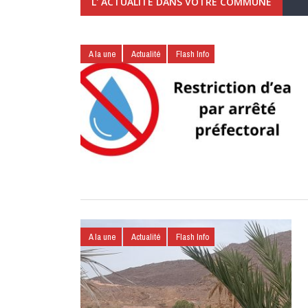
L' ACTUALITÉ DANS VOTRE COMMUNE
A la une
Actualité
Flash Info
A la une
Actualité
Flash Info