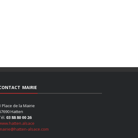
CONTACT MAIRIE
1 Place de la Mairie
67690 Hatten
Tél.
03 88 80 00 26
www.hatten.alsace
mairie@hatten-alsace.com