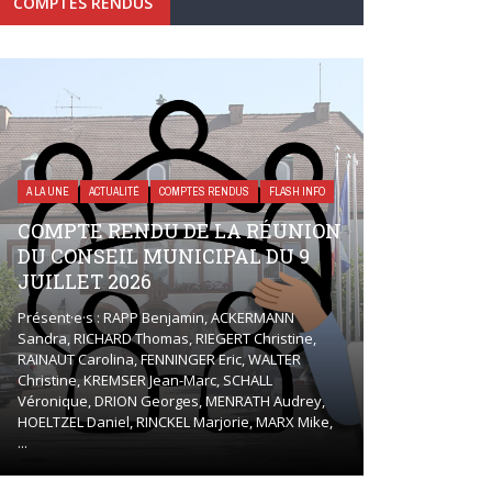
COMPTES RENDUS
A LA UNE
ACTUALITÉ
COMPTES RENDUS
FLASH INFO
COMPTE RENDU DE LA RÉUNION
DU CONSEIL MUNICIPAL DU 9
JUILLET 2026
Présent·e·s : RAPP Benjamin, ACKERMANN
Sandra, RICHARD Thomas, RIEGERT Christine,
RAINAUT Carolina, FENNINGER Eric, WALTER
Christine, KREMSER Jean-Marc, SCHALL
Véronique, DRION Georges, MENRATH Audrey,
HOELTZEL Daniel, RINCKEL Marjorie, MARX Mike,
...