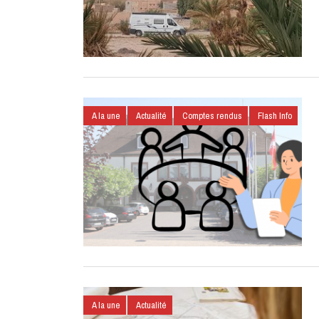
A la une
Actualité
Comptes rendus
Flash Info
A la une
Actualité