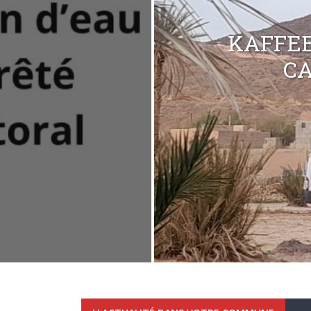
KAFFEE
C