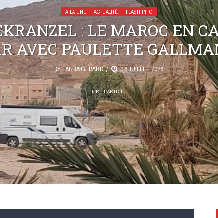
A LA UNE
ACTUALITÉ
FLASH INFO
KRANZEL : LE MAROC EN C
AR AVEC PAULETTE GALLMA
BY
LAURA GERARD
16 JUILLET 2026
LIRE L’ARTICLE