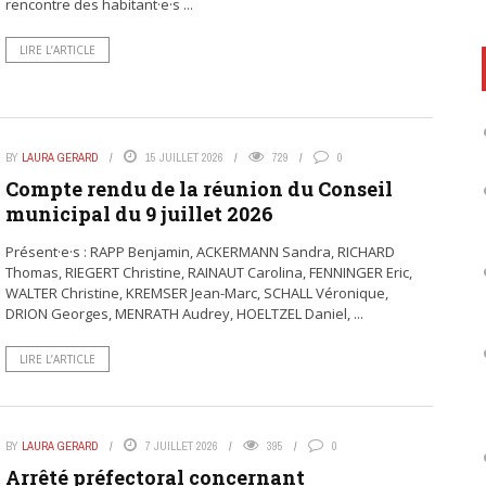
rencontre des habitant·e·s ...
LIRE L’ARTICLE
BY
LAURA GERARD
15 JUILLET 2026
729
0
Compte rendu de la réunion du Conseil
municipal du 9 juillet 2026
Présent·e·s : RAPP Benjamin, ACKERMANN Sandra, RICHARD
Thomas, RIEGERT Christine, RAINAUT Carolina, FENNINGER Eric,
WALTER Christine, KREMSER Jean-Marc, SCHALL Véronique,
DRION Georges, MENRATH Audrey, HOELTZEL Daniel, ...
LIRE L’ARTICLE
BY
LAURA GERARD
7 JUILLET 2026
395
0
Arrêté préfectoral concernant