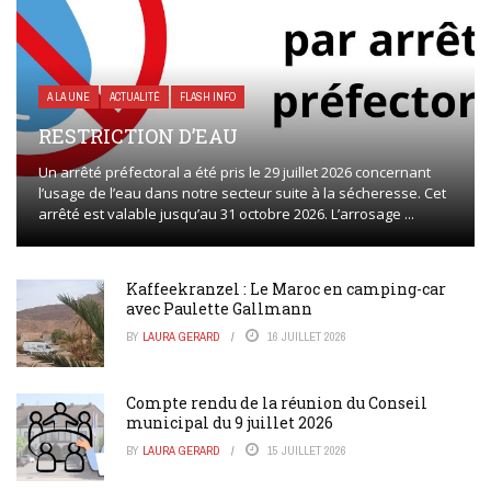
A LA UNE
ACTUALITÉ
FLASH INFO
RESTRICTION D’EAU
Un arrêté préfectoral a été pris le 29 juillet 2026 concernant
l’usage de l’eau dans notre secteur suite à la sécheresse. Cet
arrêté est valable jusqu’au 31 octobre 2026. L’arrosage ...
Kaffeekranzel : Le Maroc en camping-car
avec Paulette Gallmann
BY
LAURA GERARD
16 JUILLET 2026
Compte rendu de la réunion du Conseil
municipal du 9 juillet 2026
BY
LAURA GERARD
15 JUILLET 2026