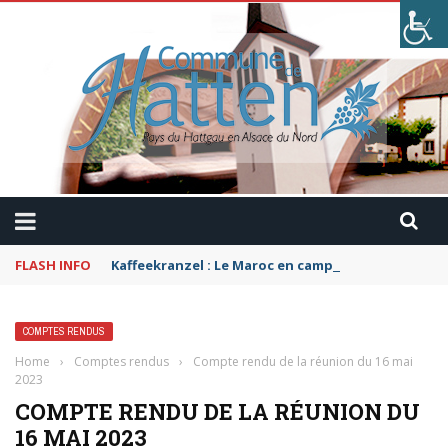
FLASH INFO
Kaffeekranzel : Le Maroc en camping-car avec Pau
COMPTES RENDUS
Home
›
Comptes rendus
›
Compte rendu de la réunion du 16 mai
2023
COMPTE RENDU DE LA RÉUNION DU
16 MAI 2023