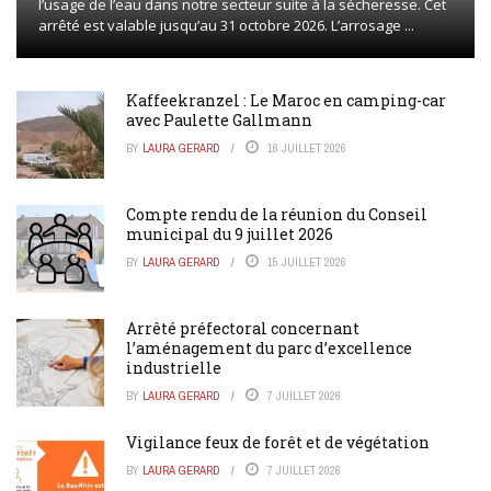
l’usage de l’eau dans notre secteur suite à la sécheresse. Cet
arrêté est valable jusqu’au 31 octobre 2026. L’arrosage ...
Kaffeekranzel : Le Maroc en camping-car
avec Paulette Gallmann
BY
LAURA GERARD
16 JUILLET 2026
Compte rendu de la réunion du Conseil
municipal du 9 juillet 2026
BY
LAURA GERARD
15 JUILLET 2026
Arrêté préfectoral concernant
l’aménagement du parc d’excellence
industrielle
BY
LAURA GERARD
7 JUILLET 2026
Vigilance feux de forêt et de végétation
BY
LAURA GERARD
7 JUILLET 2026