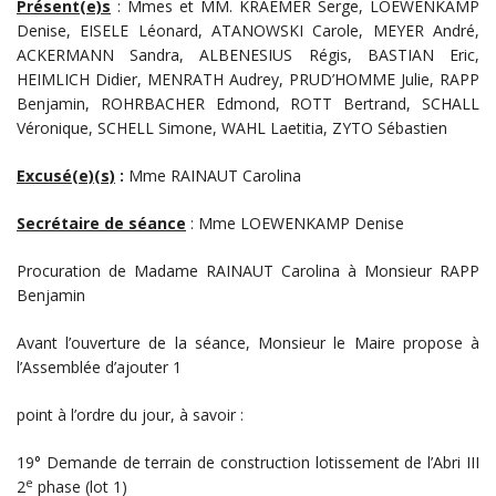
Présent(e)s
: Mmes et MM. KRAEMER Serge, LOEWENKAMP
Denise, EISELE Léonard, ATANOWSKI Carole, MEYER André,
ACKERMANN Sandra, ALBENESIUS Régis, BASTIAN Eric,
HEIMLICH Didier, MENRATH Audrey, PRUD’HOMME Julie, RAPP
Benjamin, ROHRBACHER Edmond, ROTT Bertrand, SCHALL
Véronique, SCHELL Simone, WAHL Laetitia, ZYTO Sébastien
Excusé(e)(s)
:
Mme RAINAUT Carolina
Secrétaire de séance
: Mme LOEWENKAMP Denise
Procuration de Madame RAINAUT Carolina à Monsieur RAPP
Benjamin
Avant l’ouverture de la séance, Monsieur le Maire propose à
l’Assemblée d’ajouter 1
point à l’ordre du jour, à savoir :
19° Demande de terrain de construction lotissement de l’Abri III
e
2
phase (lot 1)