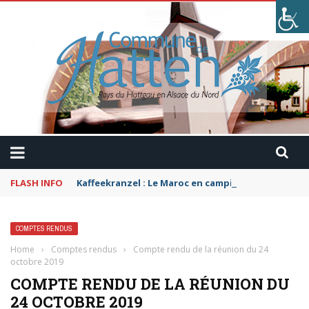
FLASH INFO
Kaffeekranzel : Le Maroc en camping-car avec Pau
COMPTES RENDUS
Home
›
Comptes rendus
›
Compte rendu de la réunion du 24
octobre 2019
COMPTE RENDU DE LA RÉUNION DU
24 OCTOBRE 2019