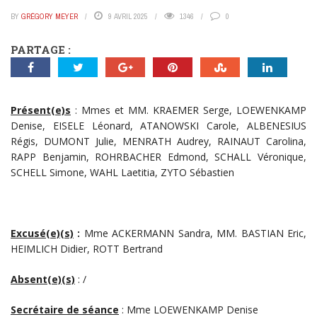
BY
GRÉGORY MEYER
9 AVRIL 2025
1346
0
PARTAGE :
Présent(e)s
: Mmes et MM. KRAEMER Serge, LOEWENKAMP
Denise, EISELE Léonard, ATANOWSKI Carole, ALBENESIUS
Régis, DUMONT Julie, MENRATH Audrey, RAINAUT Carolina,
RAPP Benjamin, ROHRBACHER Edmond, SCHALL Véronique,
SCHELL Simone, WAHL Laetitia, ZYTO Sébastien
Excusé(e)(s)
:
Mme ACKERMANN Sandra, MM. BASTIAN Eric,
HEIMLICH Didier, ROTT Bertrand
Absent(e)(s)
: /
Secrétaire de séance
: Mme LOEWENKAMP Denise