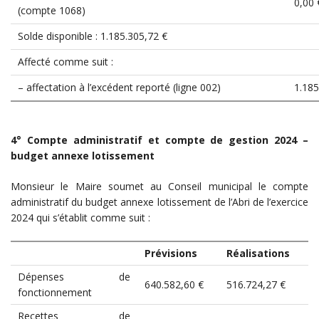
0,00 
(compte 1068)
Solde disponible : 1.185.305,72 €
Affecté comme suit :
– affectation à l’excédent reporté (ligne 002)
1.185
4° Compte administratif et compte de gestion 2024 –
budget annexe lotissement
Monsieur le Maire soumet au Conseil municipal le compte
administratif du budget annexe lotissement de l’Abri de l’exercice
2024 qui s’établit comme suit :
Prévisions
Réalisations
Dépenses de
640.582,60 €
516.724,27 €
fonctionnement
Recettes de