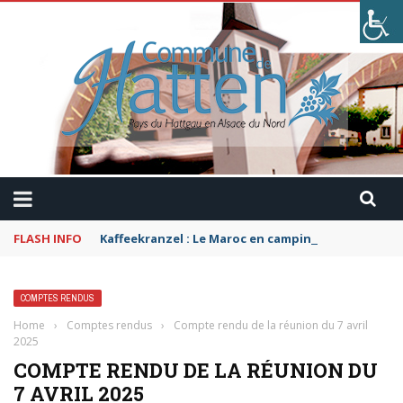
FLASH INFO
Kaffeekranzel : Le Maroc en camping-car avec Pau
COMPTES RENDUS
Home
›
Comptes rendus
›
Compte rendu de la réunion du 7 avril
2025
COMPTE RENDU DE LA RÉUNION DU
7 AVRIL 2025