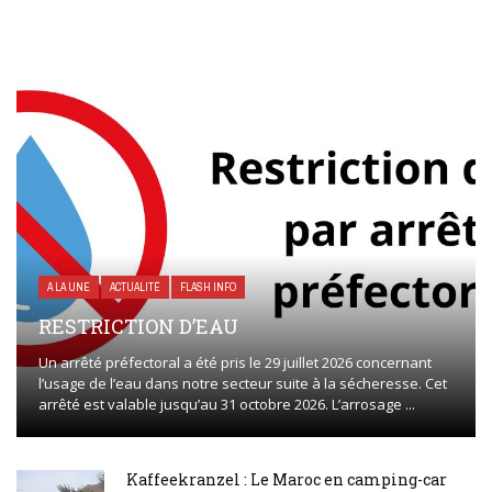
A LA UNE
ACTUALITÉ
FLASH INFO
RESTRICTION D’EAU
Un arrêté préfectoral a été pris le 29 juillet 2026 concernant
l’usage de l’eau dans notre secteur suite à la sécheresse. Cet
arrêté est valable jusqu’au 31 octobre 2026. L’arrosage ...
Kaffeekranzel : Le Maroc en camping-car