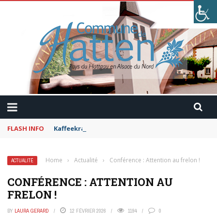
FLASH INFO
Kaffeekranzel : Le Maroc en camping-car avec Pau
Home
›
Actualité
›
Conférence : Attention au frelon !
ACTUALITÉ
CONFÉRENCE : ATTENTION AU
FRELON !
BY
LAURA GERARD
12 FÉVRIER 2026
1194
0