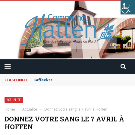
FLASH INFO
Kaffeekranzel : Le Maroc en camping-car avec Pau
ACTUALITÉ
Home
›
Actualité
›
Donnez votre sang le 7 avril à Hoffen
DONNEZ VOTRE SANG LE 7 AVRIL À
HOFFEN