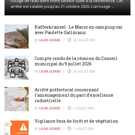
l’usage de l’eau dans notre secteur suite à la sécheresse. Cet
arrêté est valable jusqu’au 31 octobre 2026. L’arrosage ...
Kaffeekranzel : Le Maroc en camping-car
avec Paulette Gallmann
BY
LAURA GERARD
16 JUILLET 2026
Compte rendu de la réunion du Conseil
municipal du 9 juillet 2026
BY
LAURA GERARD
15 JUILLET 2026
Arrêté préfectoral concernant
l’aménagement du parc d’excellence
industrielle
BY
LAURA GERARD
7 JUILLET 2026
Vigilance feux de forêt et de végétation
BY
LAURA GERARD
7 JUILLET 2026