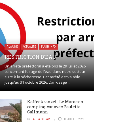
A LA UNE
ACTUALITÉ
FLASH INFO
RESTRICTION D’EAU
Un arrêté préfectoral a été pris le 29 juillet 2026
concernant l’usage de l’eau dans notre secteur
suite à la sécheresse. Cet arrêté est valable
jusqu’au 31 octobre 2026. L’arrosage ...
Kaffeekranzel : Le Maroc en
camping-car avec Paulette
Gallmann
BY
LAURA GERARD
16 JUILLET 2026