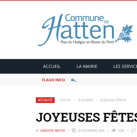
ACCUEIL
LA MAIRIE
LES SERVIC
FLASH INFO
Kaffeekranzel : Le Maroc en ca
Home
›
Actualité
›
Joyeuses fêtes!
ACTUALITÉ
JOYEUSES FÊTE
BY
GRÉGORY MEYER
19 DÉCEMBRE 2025
3108