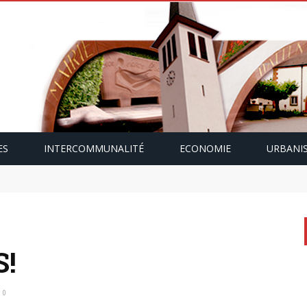
ES
INTERCOMMUNALITÉ
ECONOMIE
URBANI
mping-car avec Paulette Gallmann
S!
0