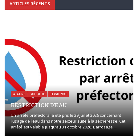
ARTICLES RÉCENTS
A LA UNE
ACTUALITÉ
FLASH INFO
RESTRICTION D’EAU
Un arrêté préfectoral a été pris le 29 juillet 2026 concernant
l’usage de l’eau dans notre secteur suite à la sécheresse. Cet
arrêté est valable jusqu’au 31 octobre 2026. L’arrosage ...