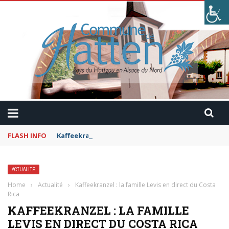
FLASH INFO
Kaffeekranzel : Le Maroc en camping-car avec Pau
ACTUALITÉ
Home
›
Actualité
›
Kaffeekranzel : la famille Levis en direct du Costa
Rica
KAFFEEKRANZEL : LA FAMILLE
LEVIS EN DIRECT DU COSTA RICA