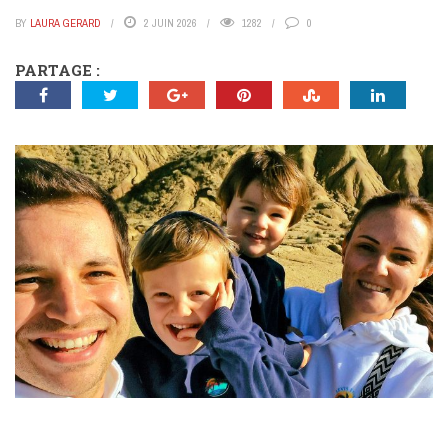
BY
LAURA GERARD
2 JUIN 2026
1282
0
PARTAGE :