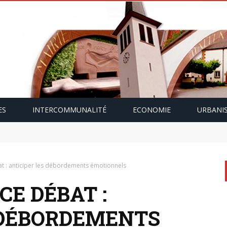
ES
INTERCOMMUNALITÉ
ECONOMIE
URBANI
mping-car avec Paulette Gallmann
t : anticiper les débordements émotionnels
E DÉBAT :
 DÉBORDEMENTS