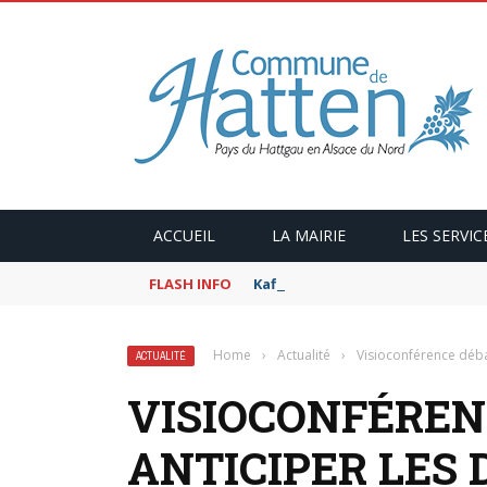
ACCUEIL
LA MAIRIE
LES SERVIC
FLASH INFO
Kaffeekranzel : Le Maroc en ca
Home
›
Actualité
›
Visioconférence déba
ACTUALITÉ
VISIOCONFÉRENC
ANTICIPER LES