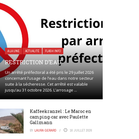
A LA UNE
ACTUALITÉ
FLASH INFO
RESTRICTION D’EAU
Un arrêté préfectoral a été pris le 29 juillet 2026
concernant l’usage de l’eau dans notre secteur
suite à la sécheresse. Cet arrêté est valable
jusqu’au 31 octobre 2026. L’arrosage ...
Kaffeekranzel : Le Maroc en
camping-car avec Paulette
Gallmann
BY
LAURA GERARD
16 JUILLET 2026