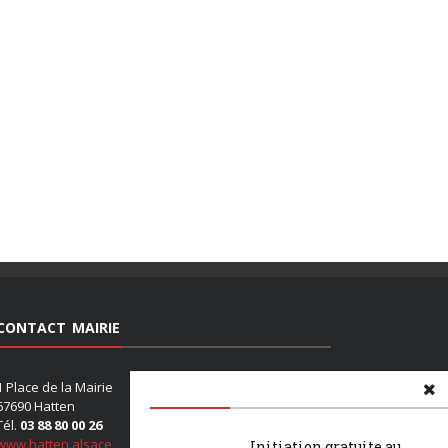
CONTACT MAIRIE
1 Place de la Mairie
67690 Hatten
Tél.
03 88 80 00 26
www.hatten.alsace
Initiation gratuite au