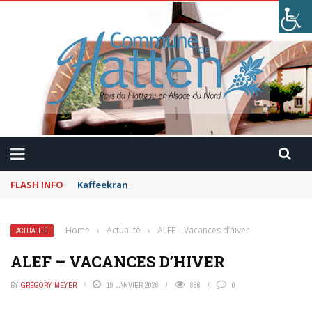
FLASH INFO
Kaffeekranzel : Le Maroc en camping-car avec Pau
Home
›
Actualité
›
ALEF – Vacances d’hiver
ACTUALITÉ
ALEF – VACANCES D’HIVER
BY
GRÉGORY MEYER
19 JANVIER 2026
886
0