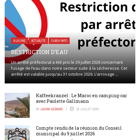
A LA UNE
ACTUALITÉ
FLASH INFO
RESTRICTION D’EAU
Un arrêté préfectoral a été pris le 29 juillet 2026 concernant
l’usage de l’eau dans notre secteur suite à la sécheresse. Cet
arrêté est valable jusqu’au 31 octobre 2026. L’arrosage ...
Kaffeekranzel : Le Maroc en camping-car
avec Paulette Gallmann
BY
LAURA GERARD
16 JUILLET 2026
Compte rendu de la réunion du Conseil
municipal du 9 juillet 2026