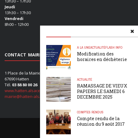
13h30 – 17h30
Jeudi
13h30 – 17h30
Vendredi
8h00 – 12h00
A LA UNE
ACTUALITÉ
FLASH INFO
Modification des
CONTACT MAIRIE
horaires en déchèterie
1 Place de la Mairie
67690 Hatten
ACTUALITÉ
Tél.
03 88 80 00 26
RAMASSAGE DE VIEUX
www.hatten.alsace
PAPIERS LE SAMEDI 6
mairie@hatten-alsace.com
DECEMBRE 2025
COMPTES RENDUS
Compte rendu de la
réunion du 9 août 2017
Mentions légales
•
Crédits