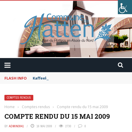
FLASH INFO
Kaffeekranzel : Le Maroc en camping-car avec Pau
COMPTES RENDUS
Home
›
Comptes rendus
›
Compte rendu du 15 mai 2009
COMPTE RENDU DU 15 MAI 2009
BY
ADMIN3841
16 MAI 2009
2730
0