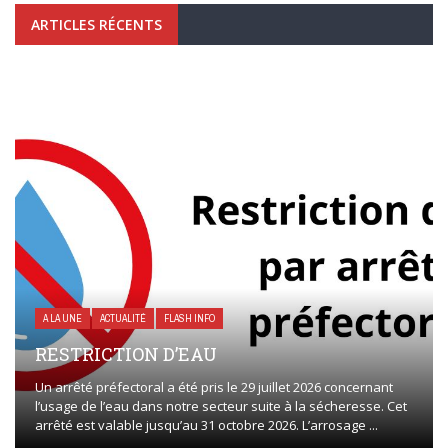
ARTICLES RÉCENTS
A LA UNE
ACTUALITÉ
FLASH INFO
RESTRICTION D’EAU
Un arrêté préfectoral a été pris le 29 juillet 2026 concernant
l’usage de l’eau dans notre secteur suite à la sécheresse. Cet
arrêté est valable jusqu’au 31 octobre 2026. L’arrosage ...