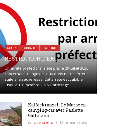
A LA UNE
ACTUALITÉ
FLASH INFO
RESTRICTION D’EAU
Un arrêté préfectoral a été pris le 29 juillet 2026
concernant l’usage de l’eau dans notre secteur
suite à la sécheresse. Cet arrêté est valable
jusqu’au 31 octobre 2026. L’arrosage ...
Kaffeekranzel : Le Maroc en
camping-car avec Paulette
Gallmann
BY
LAURA GERARD
16 JUILLET 2026