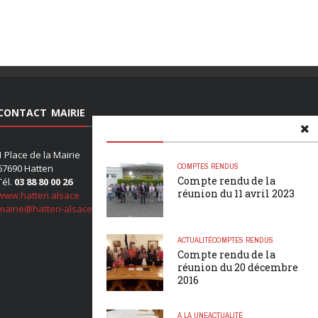
CONTACT MAIRIE
1 Place de la Mairie
COMPTES RENDUS
67690 Hatten
Compte rendu de la
Tél.
03 88 80 00 26
réunion du 11 avril 2023
www.hatten.alsace
mairie@hatten-alsace.com
ACTUALITÉ
COMPTES RENDUS
Compte rendu de la
réunion du 20 décembre
2016
A LA UNE
ACTUALITÉ