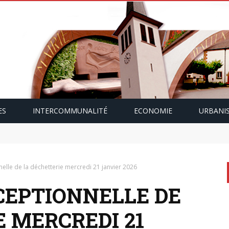
ES
INTERCOMMUNALITÉ
ECONOMIE
URBANI
mping-car avec Paulette Gallmann
elle de la déchetterie mercredi 21 janvier 2026
EPTIONNELLE DE
 MERCREDI 21