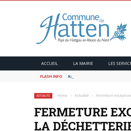
ACCUEIL
LA MAIRIE
LES SERVIC
FLASH INFO
Kaffeekranzel : Le Maroc en ca
Home
›
Actualité
›
Fermeture exceptionn
ACTUALITÉ
FERMETURE EXC
LA DÉCHETTERIE