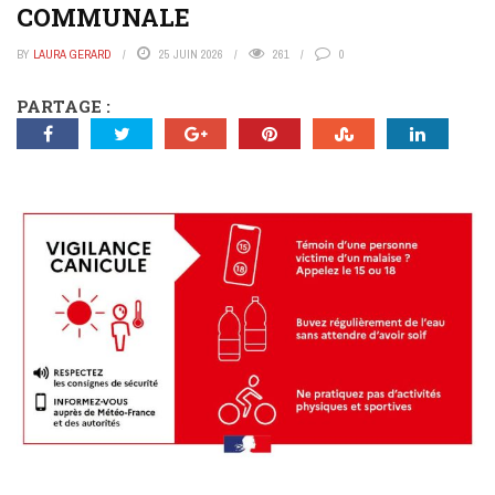
COMMUNALE
BY
LAURA GERARD
25 JUIN 2026
261
0
PARTAGE :