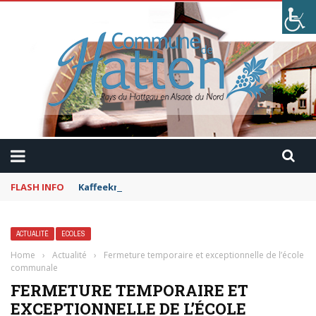
FLASH INFO
Kaffeekranzel : Le Maroc en camping-car avec Pau
ACTUALITÉ
ECOLES
Home
›
Actualité
›
Fermeture temporaire et exceptionnelle de l’école
communale
FERMETURE TEMPORAIRE ET
EXCEPTIONNELLE DE L’ÉCOLE