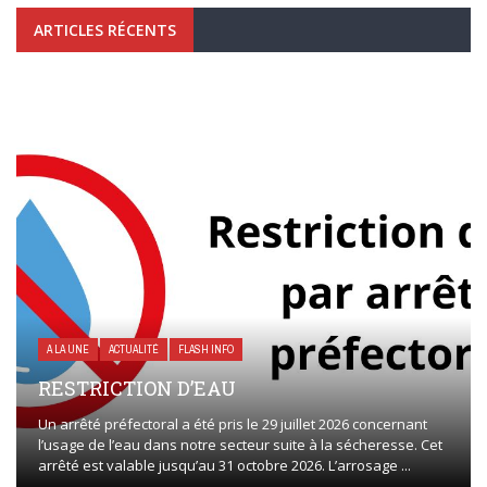
ARTICLES RÉCENTS
A LA UNE
ACTUALITÉ
FLASH INFO
RESTRICTION D’EAU
Un arrêté préfectoral a été pris le 29 juillet 2026 concernant
l’usage de l’eau dans notre secteur suite à la sécheresse. Cet
arrêté est valable jusqu’au 31 octobre 2026. L’arrosage ...