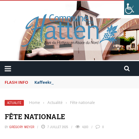
FLASH INFO
Kaffeekranzel : Le Maroc en camping-car avec Pau
Home
›
Actualité
›
Fête nationale
ACTUALITÉ
FÊTE NATIONALE
BY
GRÉGORY MEYER
7 JUILLET 2025
4183
0