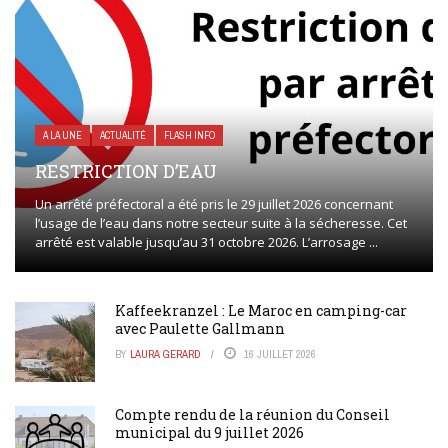
A LA UNE
ACTUALITÉ
FLASH INFO
RESTRICTION D’EAU
Un arrêté préfectoral a été pris le 29 juillet 2026 concernant
l’usage de l’eau dans notre secteur suite à la sécheresse. Cet
arrêté est valable jusqu’au 31 octobre 2026. L’arrosage ...
Kaffeekranzel : Le Maroc en camping-car
avec Paulette Gallmann
BY
LAURA GERARD
16 JUILLET 2026
Compte rendu de la réunion du Conseil
municipal du 9 juillet 2026