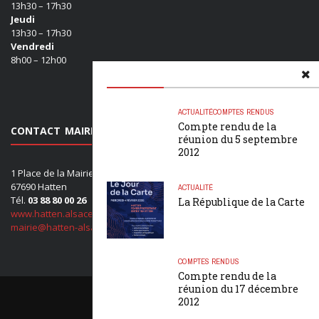
13h30 – 17h30
Jeudi
13h30 – 17h30
Vendredi
8h00 – 12h00
ACTUALITÉ
COMPTES RENDUS
Compte rendu de la
CONTACT MAIRIE
réunion du 5 septembre
2012
1 Place de la Mairie
67690 Hatten
ACTUALITÉ
Tél.
03 88 80 00 26
La République de la Carte
www.hatten.alsace
mairie@hatten-alsace.com
COMPTES RENDUS
Compte rendu de la
réunion du 17 décembre
2012
Mentions légales
•
Crédits